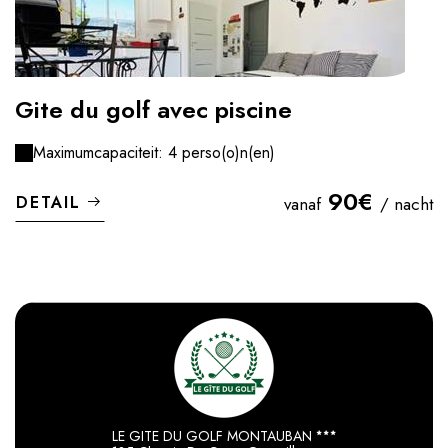
Gite du golf avec piscine
Maximumcapaciteit: 4 perso(o)n(en)
90€
DETAIL
vanaf
/ nacht
LE GITE DU GOLF MONTAUBAN