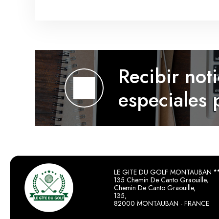
Recibir noti
especiales 
LE GITE DU GOLF MONTAUBAN
135 Chemin De Canto Graouille,
Chemin De Canto Graouille,
135,
82000 MONTAUBAN - FRANCE